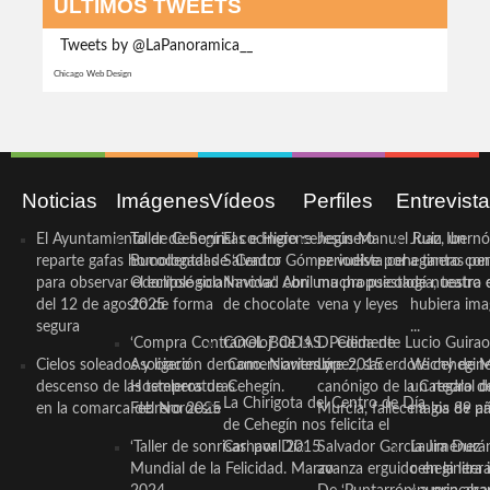
ÚLTIMOS TWEETS
Tweets by @LaPanoramica__
Chicago Web Design
Noticias
Imágenes
Vídeos
Perfiles
Entrevist
El Ayuntamiento de Cehegín
Taller de Sonrisas e Higiene
El cocinero ceheginero
Jesús Manuel Ruiz, un
Juan Ibernó
reparte gafas homologadas
Bucodental de ‘Centro
Salvador Gómez vuelve por
periodista ceheginero con
a tantas pe
para observar el eclipse solar
Odontológico Innova’. Abril
Navidad con una propuesta
mucha psicología, teatro 
de nuestra
del 12 de agosto de forma
2025
de chocolate
vena y leyes
hubiera ima
segura
...
‘Compra Contrarreloj’ de la
COOL BODAS. Pedida de
D. Clemente Lucio Guirao
Cielos soleados y ligero
Asociación de Comerciantes y
mano. Noviembre 2015
López, sacerdote cehegin
Wichy de M
descenso de las temperaturas
Hosteleros de Cehegín.
canónigo de la Catedral d
un regalo de
La Chirigota del Centro de Día
en la comarca del Noroeste
Febrero 2025
Murcia, fallece a los 89 añ.
magia de pa
de Cehegín nos felicita el
‘Taller de sonrisas’ por Día
Carnaval 2015
Salvador García Jiménez
Laura Durán,
Mundial de la Felicidad. Marzo
avanza erguido en la litera
ceheginera 