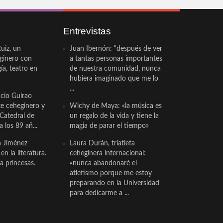
Entrevistas
uiz, un
Juan Ibernón: “después de ver
eginero con
a tantas personas importantes
a, teatro en
de nuestra comunidad, nunca
hubiera imaginado que me lo
...
cio Guirao
te ceheginero y
Wichy de Maya: «la música es
 Catedral de
un regalo de la vida y tiene la
a los 89 añ...
magia de parar el tiempo»
a Jiménez
Laura Durán, triatleta
n la literatura.
ceheginera internacional:
a princesas.
«nunca abandonaré el
atletismo porque me estoy
preparando en la Universidad
para dedicarme a ...