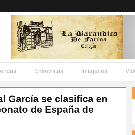
yendas
Entrevistas
Imágenes
Víd
l García se clasifica en
eonato de España de