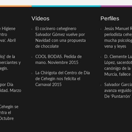
Vídeos
Perfiles
e Higiene
El cocinero ceheginero
Jesús Manuel R
ntro
Salvador Gómez vuelve por
periodista ceh
a’. Abril
Navidad con una propuesta
mucha psicologí
de chocolate
vena y leyes
oj’ de la
COOL BODAS. Pedida de
D. Clemente Lu
erciantes y
mano. Noviembre 2015
López, sacerdo
egín.
canónigo de la
La Chirigota del Centro de Día
Murcia, fallece 
de Cehegín nos felicita el
 por Día
Carnaval 2015
Salvador Garcí
cidad. Marzo
avanza erguido e
De ‘Puntarrón’ 
Cehegín se
ntra el
Octubre