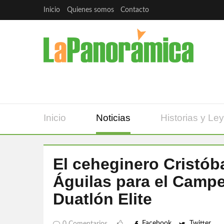
Inicio
Quienes somos
Contacto
Inicio
Noticias
Historias y Le
El ceheginero Cristóba
Águilas para el Camp
Duatlón Elite
Facebook
Twitter