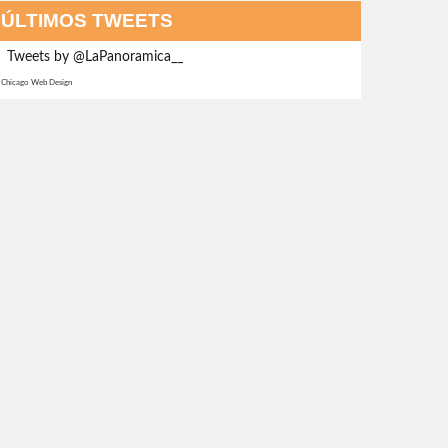
ÚLTIMOS TWEETS
Tweets by @LaPanoramica__
Chicago Web Design