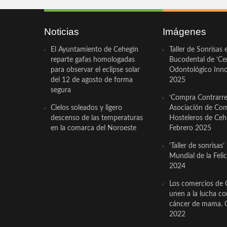
Noticias
Imágenes
El Ayuntamiento de Cehegín
Taller de Sonrisas 
reparte gafas homologadas
Bucodental de ‘Ce
para observar el eclipse solar
Odontológico Innov
del 12 de agosto de forma
2025
segura
‘Compra Contrarrel
Cielos soleados y ligero
Asociación de Com
descenso de las temperaturas
Hosteleros de Ceh
en la comarca del Noroeste
Febrero 2025
‘Taller de sonrisas’
Mundial de la Feli
2024
Los comercios de 
unen a la lucha co
cáncer de mama. 
2022