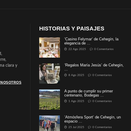
HISTORIAS Y PAISAJES
‘Casino Felymar’ de Cehegín, la
elegancia de ...
22 Ago 2025
0 Comentarios
d,
rre,
‘Regalos María Jesús’ de Cehegín,
a clara y
...
8 Ago 2025
0 Comentarios
 NOSOTROS
A punto de cumplir su primer
centenario, Bodegas ...
1 Ago 2025
0 Comentarios
‘Atmósfera Sport’ de Cehegín, un
espacio ...
25 Jul 2025
0 Comentarios