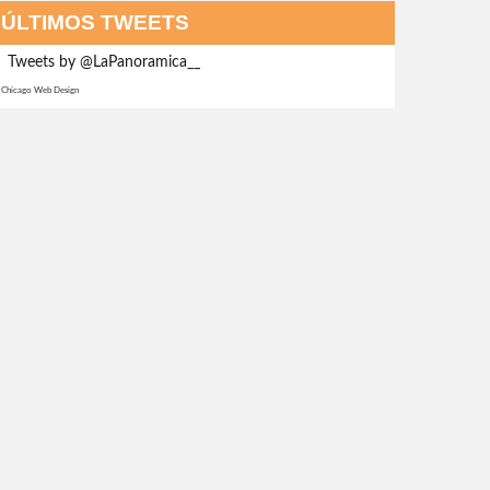
ÚLTIMOS TWEETS
Tweets by @LaPanoramica__
Chicago Web Design