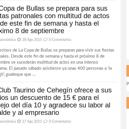
Copa de Bullas se prepara para sus
stas patronales con multitud de actos
de este fin de semana y hasta el
ximo 8 de septiembre
Panorámica
28 Ago 2015
0 Comentarios
ecinos de La Copa de Bullas se preparan para vivir sus fiestas
nales. Desde este fin de semana y hasta el próximo 8 de
embre se sucederán multitud de actos en una intenso
ama. El pasado sábado asistieron ya unas 400 personas a 'la
l', guateque que ...
P
Club Taurino de Cehegín ofrece a sus
ios un descuento de 15 € para el
tejo del día 10 y agradece su labor al
alde y al empresario
Panorámica
27 Ago 2015
0 Comentarios