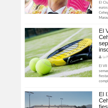
El Cl
euros 
Ceheg
Maravi
El 
Ceh
sep
ins
La 
El VI
seman
fiesta
comple
El 
Ceh
fie