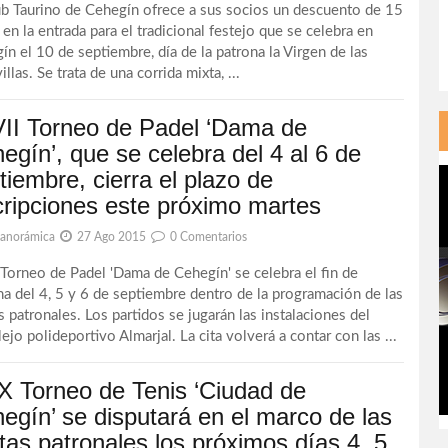
ub Taurino de Cehegín ofrece a sus socios un descuento de 15
en la entrada para el tradicional festejo que se celebra en
ín el 10 de septiembre, día de la patrona la Virgen de las
llas. Se trata de una corrida mixta, ...
VII Torneo de Padel ‘Dama de
egín’, que se celebra del 4 al 6 de
tiembre, cierra el plazo de
cripciones este próximo martes
Panorámica
27 Ago 2015
0 Comentarios
I Torneo de Padel 'Dama de Cehegín' se celebra el fin de
a del 4, 5 y 6 de septiembre dentro de la programación de las
s patronales. Los partidos se jugarán las instalaciones del
jo polideportivo Almarjal. La cita volverá a contar con las ...
IX Torneo de Tenis ‘Ciudad de
egín’ se disputará en el marco de las
stas patronales los próximos días 4, 5