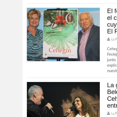
El 
el 
cuy
El 
La 
Ceheg
Feste
junto
expli
nuestr
La 
Bel
Ceh
ent
La 