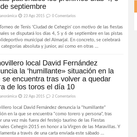
 de septiembre
Panorámica
23 Ago 2015
0 Comentarios
 Torneo de Tenis 'Ciudad de Cehegín' con motivo de las fiestas
nales se disputará los días 4, 5 y 6 de septiembre en las pistas
olideportivo municipal del Almarjal. En concreto, se celebrará
 categorías absoluta y junior, así como en otras ...
novillero local David Fernández
uncia la ‘humillante» situación en la
 se encuentra tras volver a quedar
ra de los toros el día 10
Panorámica
22 Ago 2015
2 Comentarios
villero local David Fernández denuncia la "humillante"
ción en la que se encuentra "como torero y persona", tras
r una vez más fuera del festejo taurino de las Fiestas
nales Cehegín 2015 en honor a la Virgen de las Maravillas. Y
 lamenta a través de una carta enviada este sábado ...