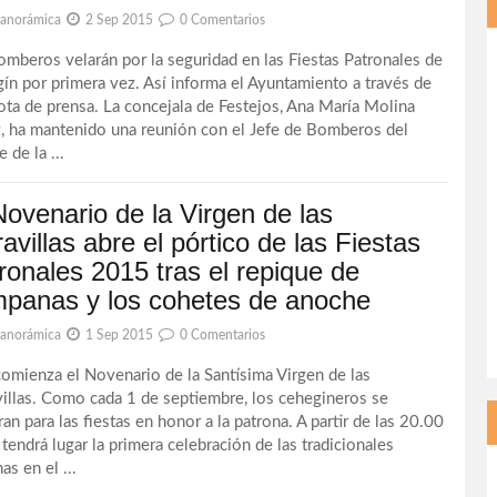
Panorámica
2 Sep 2015
0 Comentarios
omberos velarán por la seguridad en las Fiestas Patronales de
ín por primera vez. Así informa el Ayuntamiento a través de
ota de prensa. La concejala de Festejos, Ana María Molina
, ha mantenido una reunión con el Jefe de Bomberos del
 de la ...
Novenario de la Virgen de las
avillas abre el pórtico de las Fiestas
ronales 2015 tras el repique de
panas y los cohetes de anoche
Panorámica
1 Sep 2015
0 Comentarios
omienza el Novenario de la Santísima Virgen de las
illas. Como cada 1 de septiembre, los cehegineros se
an para las fiestas en honor a la patrona. A partir de las 20.00
 tendrá lugar la primera celebración de las tradicionales
s en el ...