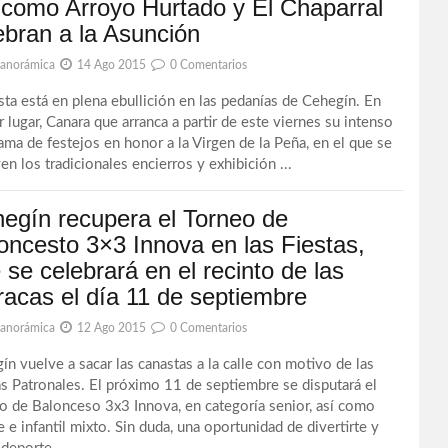
 como Arroyo Hurtado y El Chaparral
ebran a la Asunción
Panorámica
14 Ago 2015
0 Comentarios
esta está en plena ebullición en las pedanías de Cehegín. En
r lugar, Canara que arranca a partir de este viernes su intenso
ama de festejos en honor a la Virgen de la Peña, en el que se
en los tradicionales encierros y exhibición ...
egín recupera el Torneo de
oncesto 3×3 Innova en las Fiestas,
 se celebrará en el recinto de las
racas el día 11 de septiembre
Panorámica
12 Ago 2015
0 Comentarios
ín vuelve a sacar las canastas a la calle con motivo de las
as Patronales. El próximo 11 de septiembre se disputará el
o de Balonceso 3x3 Innova, en categoría senior, así como
 e infantil mixto. Sin duda, una oportunidad de divertirte y