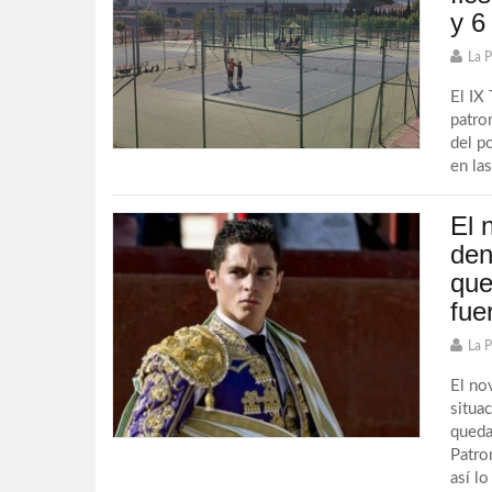
y 6
La 
El IX
patro
del p
en las
El 
den
que
fue
La 
El no
situa
queda
Patro
así lo