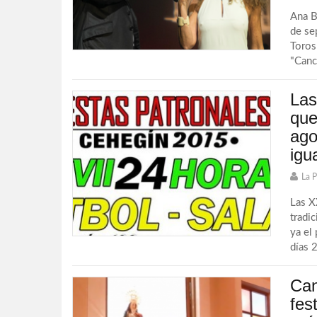
Ana B
de se
Toros
"Canc
Las
que
ago
igu
La 
Las X
tradi
ya el
días 
Can
fes