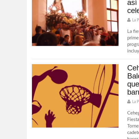
así
cel
La 
La fi
prime
progr
incluy
Ceh
Bal
que
bar
La 
Ceheg
Fiest
Torne
cadete