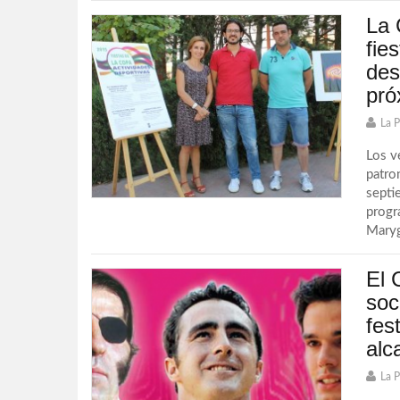
La 
fie
des
pró
La 
Los v
patro
septi
progr
Marygi
El 
soc
fes
alc
La 