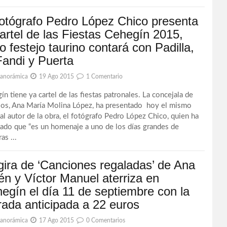
fotógrafo Pedro López Chico presenta
cartel de las Fiestas Cehegín 2015,
o festejo taurino contará con Padilla,
Fandi y Puerta
Panorámica
19 Ago 2015
1 Comentario
ín tiene ya cartel de las fiestas patronales. La concejala de
jos, Ana María Molina López, ha presentado hoy el mismo
 al autor de la obra, el fotógrafo Pedro López Chico, quien ha
cado que “es un homenaje a uno de los días grandes de
as ...
gira de ‘Canciones regaladas’ de Ana
én y Víctor Manuel aterriza en
egín el día 11 de septiembre con la
rada anticipada a 22 euros
Panorámica
17 Ago 2015
0 Comentarios