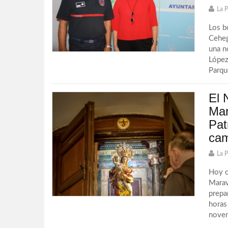
La 
Los b
Ceheg
una n
López
Parque
El 
Mar
Pat
cam
La 
Hoy c
Marav
prepar
horas
novena