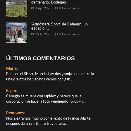
centenario, Bodegas ...
1 Ago 2025
0 Comentarios
‘Atmósfera Sport’ de Cehegín, un
espacio ...
25 Jul 2025
0 Comentarios
ÚLTIMOS COMENTARIOS
María:
Pues en el Siscar, Murcia, hay dos granjas que entre la
una y la otra los vecinos vamos con gan...
Espín:
Cehegín se muere con rapidez y parece que la
corporación se hace la foto vendiendo Toros y c...
Pemowes:
Nos alegramos mucho con el éxito de Francis Alarte,
después de una brillante trayectoria...