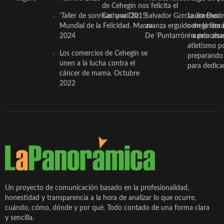
de Cehegín nos felicita el
‘Taller de sonrisas’ por Día
Carnaval 2015
Salvador García Jiménez
Laura Durán,
Mundial de la Felicidad. Marzo
avanza erguido en la litera
ceheginera 
2024
De ‘Puntarrón’ a princesa
«nunca aba
atletismo p
Los comercios de Cehegín se
preparando 
unen a la lucha contra el
para dedicar
cáncer de mama. Octubre
2022
Un proyecto de comunicación basado en la profesionalidad,
honestidad y transparencia a la hora de analizar lo que ocurre,
cuándo, cómo, dónde y por qué. Todo contado de una forma clara
y sencilla.