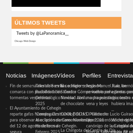
ÚLTIMOS TWEETS
Tweets by @LaPanoramica__
Chicago Web Design
Noticias
Imágenes
Vídeos
Perfiles
Entrevist
Fin de semana inestable en la
Taller de Sonrisas e Higiene
El cocinero ceheginero
Jesús Manuel Ruiz, un
Juan Ibernó
comarca con posibilidad de
Bucodental de ‘Centro
Salvador Gómez vuelve por
periodista ceheginero con
a tantas pe
tormentas vespertinas
Odontológico Innova’. Abril
Navidad con una propuesta
mucha psicología, teatro 
de nuestra
2025
de chocolate
vena y leyes
hubiera ima
El Ayuntamiento de Cehegín
...
reparte gafas homologadas
‘Compra Contrarreloj’ de la
COOL BODAS. Pedida de
D. Clemente Lucio Guirao
para observar el eclipse solar
Asociación de Comerciantes y
mano. Noviembre 2015
López, sacerdote cehegin
Wichy de M
del 12 de agosto de forma
Hosteleros de Cehegín.
canónigo de la Catedral d
un regalo de
La Chirigota del Centro de Día
segura
Febrero 2025
Murcia, fallece a los 89 añ.
magia de pa